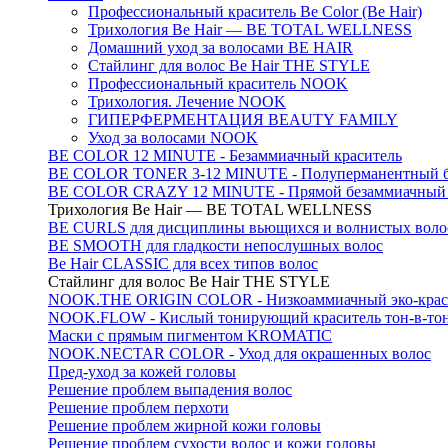
Профессиональный краситель Be Color (Be Hair)
Трихология Be Hair — BE TOTAL WELLNESS
Домашний уход за волосами BE HAIR
Стайлинг для волос Be Hair THE STYLE
Профессиональный краситель NOOK
Трихология. Лечение NOOK
ГИПЕРФЕРМЕНТАЦИЯ BEAUTY FAMILY
Уход за волосами NOOK
BE COLOR 12 MINUTE - Безаммиачный краситель
BE COLOR TONER 3-12 MINUTE - Полуперманентный б
BE COLOR CRAZY 12 MINUTE - Прямой безаммиачный г
Трихология Be Hair — BE TOTAL WELLNESS
BE CURLS для дисциплины вьющихся и волнистых воло
BE SMOOTH для гладкости непослушных волос
Be Hair CLASSIC для всех типов волос
Стайлинг для волос Be Hair THE STYLE
NOOK.THE ORIGIN COLOR - Низкоаммиачный эко-крас
NOOK.FLOW - Кислый тонирующий краситель тон-в-то
Маски с прямым пигментом KROMATIC
NOOK.NECTAR COLOR - Уход для окрашенных волос
Пред-уход за кожей головы
Решение проблем выпадения волос
Решение проблем перхоти
Решение проблем жирной кожи головы
Решение проблем сухости волос и кожи головы