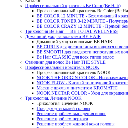
Каталог
Профессиональный краситель Be Color (Be Hair)
Профессиональный краситель Be Color (Be Hai
BE COLOR 12 MINUTE - Безаммиачный крас
BE COLOR TONER 3-12 MINUTE - Полуперма
BE COLOR CRAZY 12 MINUTE - Прямой беза
Трихология Be Hair — BE TOTAL WELLNESS
Домашний уход за волосами BE HAIR
Домашний уход за волосами BE HAIR
BE CURLS для дисциплины вьющихся и волн
BE SMOOTH для гладкости непослушных вол
Be Hair CLASSIC для всех типов волос
Стайлинг для волос Be Hair THE STYLE
Профессиональный краситель NOOK
Профессиональный краситель NOOK
NOOK.THE ORIGIN COLOR - Низкоаммиачны
NOOK.FLOW - Кислый тонирующий красител
Маски с прямым пигментом KROMATIC
NOOK.NECTAR COLOR - Уход для окрашенн
Трихология. Лечение NOOK
Трихология. Лечение NOOK
Пред-уход за кожей головы
Решение проблем выпадения волос
Решение проблем перхоти
Решение проблем жирной кожи головы