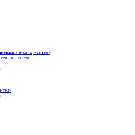
езаммиачный краситель
ель-краситель
с
итель
н