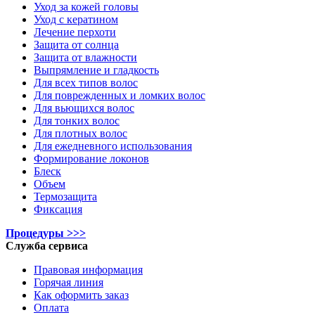
Уход за кожей головы
Уход с кератином
Лечение перхоти
Защита от солнца
Защита от влажности
Выпрямление и гладкость
Для всех типов волос
Для поврежденных и ломких волос
Для вьющихся волос
Для тонких волос
Для плотных волос
Для ежедневного использования
Формирование локонов
Блеск
Объем
Термозащита
Фиксация
Процедуры >>>
Служба сервиса
Правовая информация
Горячая линия
Как оформить заказ
Оплата