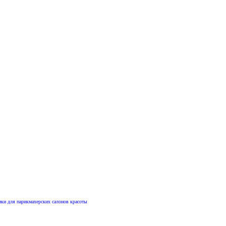
ики для парикмахерских салонов красоты