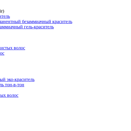
r)
итель
нентный безаммиачный краситель
ммиачный гель-краситель
истых волос
ос
й эко-краситель
ь тон-в-тон
ых волос