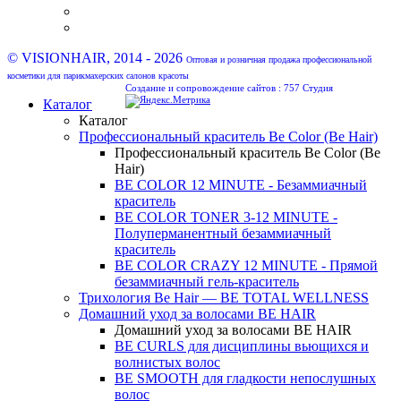
© VISIONHAIR, 2014 - 2026
Оптовая и розничная продажа профессиональной
косметики для парикмахерских салонов красоты
Создание и сопровождение сайтов :
757 Студия
Каталог
Каталог
Профессиональный краситель Be Color (Be Hair)
Профессиональный краситель Be Color (Be
Hair)
BE COLOR 12 MINUTE - Безаммиачный
краситель
BE COLOR TONER 3-12 MINUTE -
Полуперманентный безаммиачный
краситель
BE COLOR CRAZY 12 MINUTE - Прямой
безаммиачный гель-краситель
Трихология Be Hair — BE TOTAL WELLNESS
Домашний уход за волосами BE HAIR
Домашний уход за волосами BE HAIR
BE CURLS для дисциплины вьющихся и
волнистых волос
BE SMOOTH для гладкости непослушных
волос