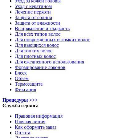
Уход за кожей головы
Уход с кератином
Лечение перхоти
Защита от солнца
Защита от влажности
Выпрямление и гладкость
Для всех типов волос
Для поврежденных и ломких волос
Для вьющихся волос
Для тонких волос
Для плотных волос
Для ежедневного использования
Формирование локонов
Блеск
Объем
Термозащита
Фиксация
Процедуры >>>
Служба сервиса
Правовая информация
Горячая линия
Как оформить заказ
Оплата