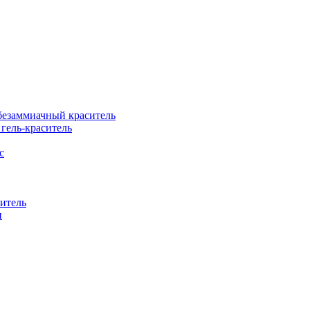
езаммиачный краситель
ель-краситель
с
итель
н