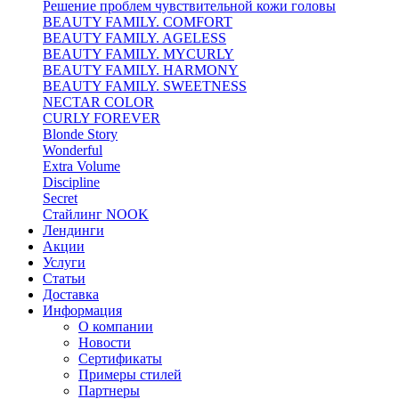
Решение проблем чувствительной кожи головы
BEAUTY FAMILY. COMFORT
BEAUTY FAMILY. AGELESS
BEAUTY FAMILY. MYCURLY
BEAUTY FAMILY. HARMONY
BEAUTY FAMILY. SWEETNESS
NECTAR COLOR
CURLY FOREVER
Blonde Story
Wonderful
Extra Volume
Discipline
Secret
Стайлинг NOOK
Лендинги
Акции
Услуги
Статьи
Доставка
Информация
О компании
Новости
Сертификаты
Примеры стилей
Партнеры