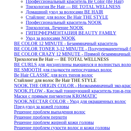
Профессиональный краситель Be Color (Be Hair)
Трихология Be Hair — BE TOTAL WELLNESS
Домашний уход за волосами BE HAIR
Стайлинг для волос Be Hair THE STYLE
Профессиональный краситель NOOK
Трихология. Лечение NOOK
ГИПЕРФЕРМЕНТАЦИЯ BEAUTY FAMILY
Уход за волосами NOOK
BE COLOR 12 MINUTE - Безаммиачный краситель
BE COLOR TONER 3-12 MINUTE - Полуперманентный б
BE COLOR CRAZY 12 MINUTE - Прямой безаммиачный г
Трихология Be Hair — BE TOTAL WELLNESS
BE CURLS для дисциплины вьющихся и волнистых воло
BE SMOOTH для гладкости непослушных волос
Be Hair CLASSIC для всех типов волос
Стайлинг для волос Be Hair THE STYLE
NOOK.THE ORIGIN COLOR - Низкоаммиачный эко-крас
NOOK.FLOW - Кислый тонирующий краситель тон-в-то
Маски с прямым пигментом KROMATIC
NOOK.NECTAR COLOR - Уход для окрашенных волос
Пред-уход за кожей головы
Решение проблем выпадения волос
Решение проблем перхоти
Решение проблем жирной кожи головы
Решение проблем сухости волос и кожи головы